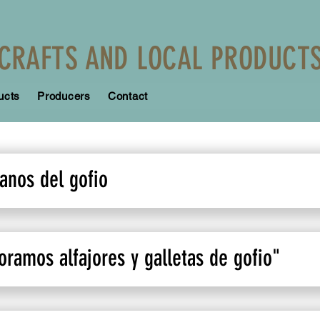
CRAFTS AND LOCAL PRODUCT
ucts
Producers
Contact
anos del gofio
oramos alfajores y galletas de gofio"