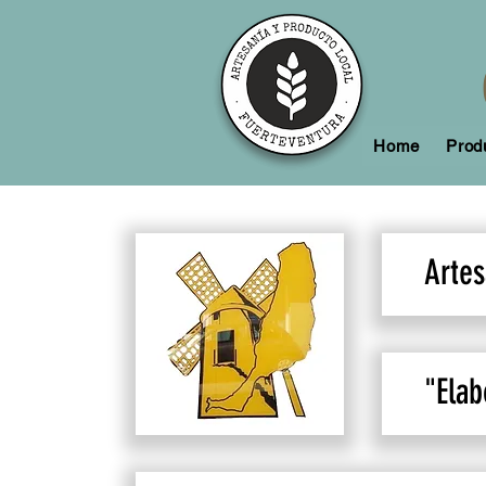
Home
Prod
Artes
"Elab