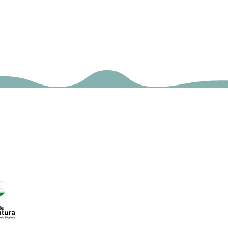
7
o Rural).
roductos Km 0.