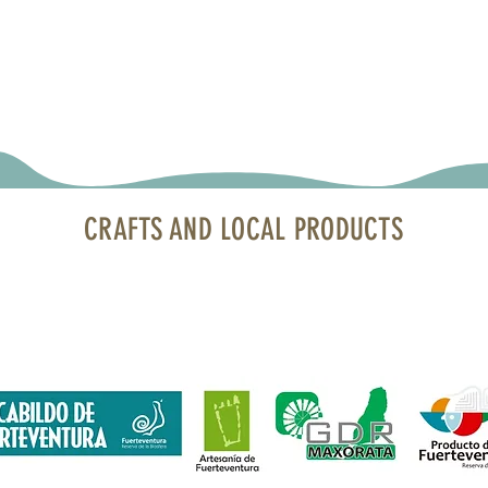
CRAFTS AND LOCAL PRODUCTS
uerteventura Airport · Boarding area · North Bourlevard · Local 1
contacto@artesaniayproductolocal.com
· Tel.: 928 05 78 69
financiada por Fondos Feader (Fondo Europeo Agrícola de Desarroll
 en las zonas rurales. A
cciones a favor medioambiente: Fomento p