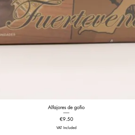
Quick View
Alfajores de gofio
Price
€9.50
VAT Included