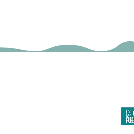
F
Página co
Europa invierte