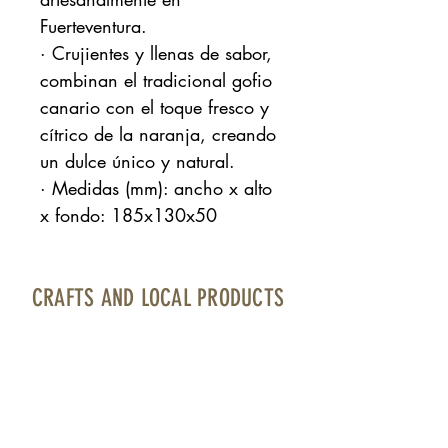
Fuerteventura.
· Crujientes y llenas de sabor,
combinan el tradicional gofio
canario con el toque fresco y
cítrico de la naranja, creando
un dulce único y natural.
· Medidas (mm): ancho x alto
x fondo: 185x130x50
CRAFTS AND LOCAL PRODUCTS
Fuerteventura Airport · Boarding area · North
Bourlevard · Local 17
contacto@artesaniayproductolocal.com
· Tel.:
928 05 78 69
Página cofinanciada por Fondos Feader (Fondo