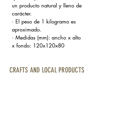
un producto natural y lleno de
carácter.
· El peso de 1 kilogramo es
aproximado.
· Medidas (mm): ancho x alto
x fondo: 120x120x80
CRAFTS AND LOCAL PRODUCTS
Fuerteventura Airport · Boarding area · North
Bourlevard · Local 17
contacto@artesaniayproductolocal.com
· Tel.:
928 05 78 69
Página cofinanciada por Fondos Feader (Fondo
Europeo Agrícola de Desarrollo Rural).
Europa invierte en las zonas rurales. A
cciones a
favor medioambiente: Fomento productos Km 0.