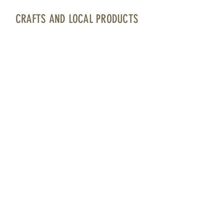
CRAFTS AND LOCAL PRODUCTS
Fuerteventura Airport · Boarding area · North
Bourlevard · Local 17
contacto@artesaniayproductolocal.com
· Tel.:
928 05 78 69
Página cofinanciada por Fondos Feader (Fondo
Europeo Agrícola de Desarrollo Rural).
Europa invierte en las zonas rurales. A
cciones a
favor medioambiente: Fomento productos Km 0.