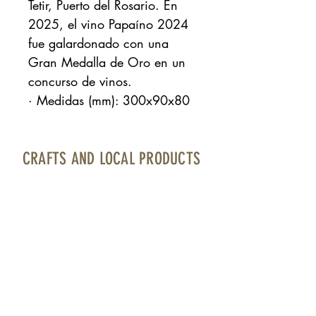
Tetir, Puerto del Rosario. En
2025, el vino Papaíno 2024
fue galardonado con una
Gran Medalla de Oro en un
concurso de vinos.
· Medidas (mm): 300x90x80
CRAFTS AND LOCAL PRODUCTS
Fuerteventura Airport · Boarding area · North
Bourlevard · Local 17
contacto@artesaniayproductolocal.com
· Tel.:
928 05 78 69
Página cofinanciada por Fondos Feader (Fondo
Europeo Agrícola de Desarrollo Rural).
Europa invierte en las zonas rurales. A
cciones a
favor medioambiente: Fomento productos Km 0.