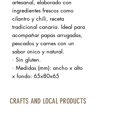
artesanal, elaborado con
ingredientes frescos como
cilantro y chili, receta
tradicional canaria. Ideal para
acompañar papas arrugadas,
pescados y carnes con un
sabor único y natural.
· Sin gluten.
· Medidas (mm): ancho x alto
x fondo: 65x80x65
CRAFTS AND LOCAL PRODUCTS
Fuerteventura Airport · Boarding area · North
Bourlevard · Local 17
contacto@artesaniayproductolocal.com
· Tel.: