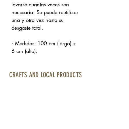
lavarse cuantas veces sea
necesaria. Se puede reutilizar
una y otra vez hasta su
desgaste total.
· Medidas: 100 cm (largo) x
6 cm (alto).
CRAFTS AND LOCAL PRODUCTS
Fuerteventura Airport · Boarding area · North
Bourlevard · Local 17
contacto@artesaniayproductolocal.com
· Tel.:
928 05 78 69
Página cofinanciada por Fondos Feader (Fondo
Europeo Agrícola de Desarrollo Rural).
Europa invierte en las zonas rurales. A
cciones a