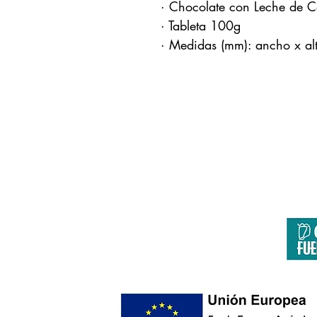
· Chocolate con Leche de C
· Tableta 100g
· Medidas (mm): ancho x a
F
Página co
Europa invierte