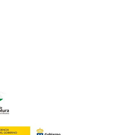
7
o Rural).
roductos Km 0.