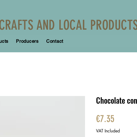
CRAFTS AND LOCAL PRODUCT
ucts
Producers
Contact
Chocolate con
Price
€7.35
VAT Included