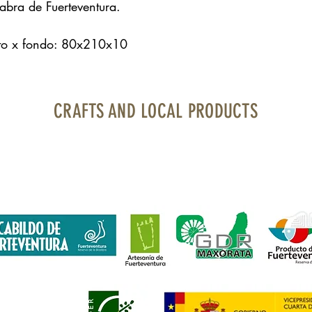
abra de Fuerteventura.
lto x fondo: 80x210x10
CRAFTS AND LOCAL PRODUCTS
uerteventura Airport · Boarding area · North Bourlevard · Local 1
contacto@artesaniayproductolocal.com
· Tel.: 928 05 78 69
financiada por Fondos Feader (Fondo Europeo Agrícola de Desarroll
 en las zonas rurales. A
cciones a favor medioambiente: Fomento p