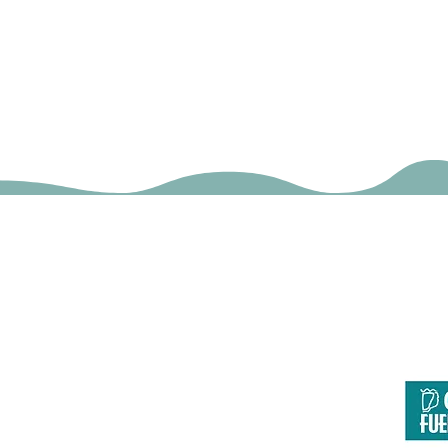
Aeropu
Página co
Europa invierte