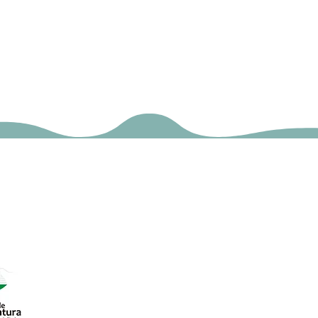
ocal 17
o Rural).
roductos Km 0.