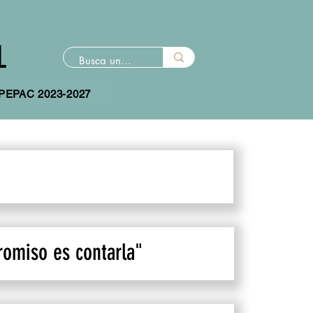
L
 PEPAC 2023-2027
romiso es contarla"