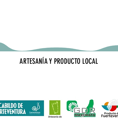
ARTESANÍA Y PRODUCTO LOCAL
erto de Fuerteventura · Zona de embarque · Bourlevard norte · L
gdrtienda@gmail.com
· Tels.: 928 257 869
financiada por Fondos Feader (Fondo Europeo Agrícola de Desarroll
 en las zonas rurales. A
cciones a favor medioambiente: Fomento p