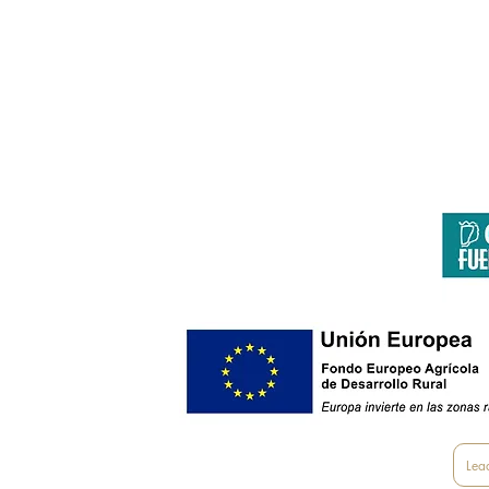
Aeropu
Página co
Europa invierte
Lea