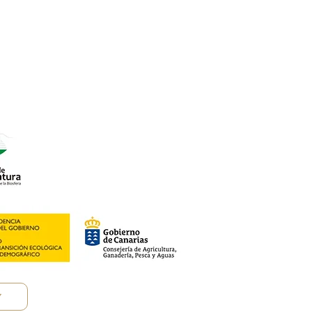
ocal 17
o Rural).
roductos Km 0.
7