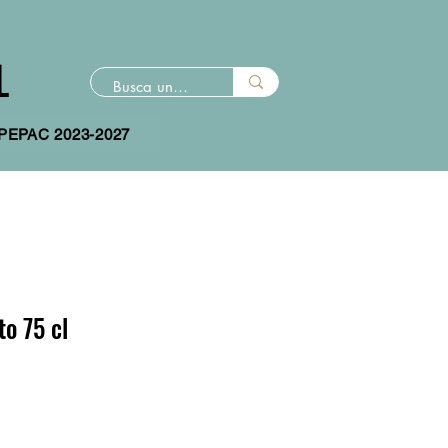
L
 PEPAC 2023-2027
to 75 cl
io