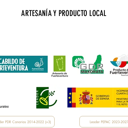
ARTESANÍA Y PRODUCTO LOCAL
erto de Fuerteventura · Zona de embarque · Bourlevard norte · L
gdrtienda@gmail.com
· Tels.: 928 257 869
financiada por Fondos Feader (Fondo Europeo Agrícola de Desarroll
 en las zonas rurales. A
cciones a favor medioambiente: Fomento p
der PDR Canarias 2014-2022 (+3)
Leader PEPAC 2023-202