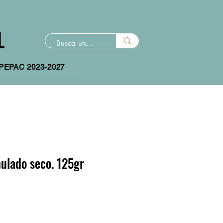
L
 PEPAC 2023-2027
nulado seco. 125gr
io