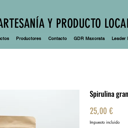
ARTESANÍA Y PRODUCTO LOCA
ctos
Productores
Contacto
GDR Maxorata
Leader
Spirulina gra
Prec
25,00 €
Impuesto incluido