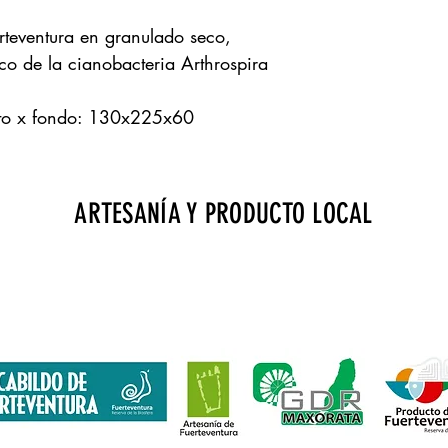
erteventura en granulado seco,
co de la cianobacteria Arthrospira
lto x fondo: 130x225x60
ARTESANÍA Y PRODUCTO LOCAL
erto de Fuerteventura · Zona de embarque · Bourlevard norte · L
gdrtienda@gmail.com
· Tels.: 928 257 869
financiada por Fondos Feader (Fondo Europeo Agrícola de Desarroll
 en las zonas rurales. A
cciones a favor medioambiente: Fomento p