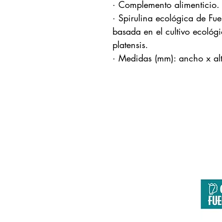
· Complemento alimenticio.
· Spirulina ecológica de Fu
basada en el cultivo ecológi
platensis.
· Medidas (mm): ancho x a
Aeropu
Página co
Europa invierte