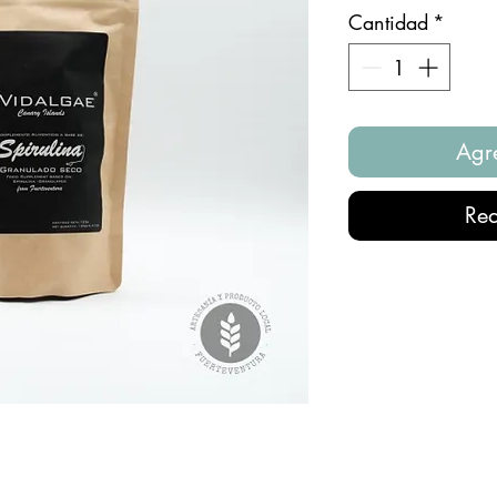
Cantidad
*
Agre
Rea