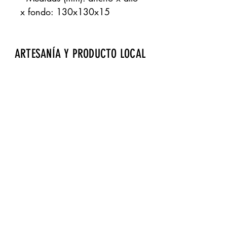
x fondo: 130x130x15
ARTESANÍA Y PRODUCTO LOCAL
Aeropuerto de Fuerteventura · Zona de
embarque · Bourlevard norte · Local 17
gdrtienda@gmail.com
· Tels.:
928 257 869
Página cofinanciada por Fondos Feader (Fondo
Europeo Agrícola de Desarrollo Rural).
Europa invierte en las zonas rurales. A
cciones a
favor medioambiente: Fomento productos Km 0.