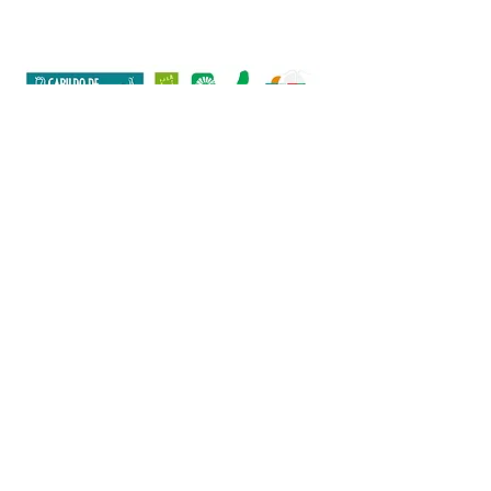
Europeo Agrícola de Desarrollo Rural).
Europa invierte en las zonas rurales. A
cciones a
favor medioambiente: Fomento productos Km 0.
Leader PDR Canarias 2014-2022 (+3)
Leader PEPAC 2023-2027
Aviso legal
·
Política de Privacidad
·
Politica de Cookies
·
Envíos y
devoluciones
© 2026
Powered by
Hazmevisible.com