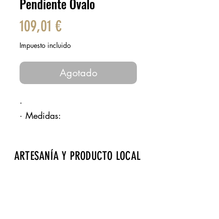
Pendiente Óvalo
Precio
109,01 €
Impuesto incluido
Agotado
·
· Medidas:
ARTESANÍA Y PRODUCTO LOCAL
Aeropuerto de Fuerteventura · Zona de
embarque · Bourlevard norte · Local 17
gdrtienda@gmail.com
· Tels.:
928 257 869
Página cofinanciada por Fondos Feader (Fondo