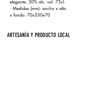
elegante, 30% alc. vol. 75cl.
· Medidas (mm): ancho x alto
x fondo: 70x330x70
ARTESANÍA Y PRODUCTO LOCAL
Aeropuerto de Fuerteventura · Zona de
embarque · Bourlevard norte · Local 17
gdrtienda@gmail.com
· Tels.:
928 257 869
Página cofinanciada por Fondos Feader (Fondo
Europeo Agrícola de Desarrollo Rural).
Europa invierte en las zonas rurales. A
cciones a
favor medioambiente: Fomento productos Km 0.