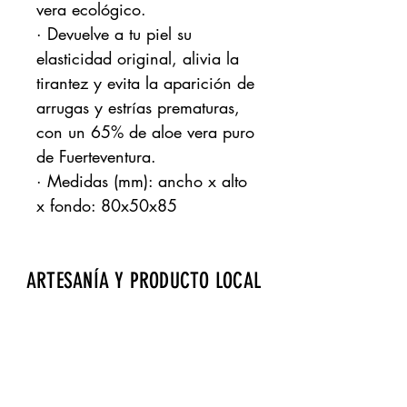
vera ecológico.
· Devuelve a tu piel su
elasticidad original, alivia la
tirantez y evita la aparición de
arrugas y estrías prematuras,
con un 65% de aloe vera puro
de Fuerteventura.
· Medidas (mm): ancho x alto
x fondo: 80x50x85
ARTESANÍA Y PRODUCTO LOCAL
Aeropuerto de Fuerteventura · Zona de
embarque · Bourlevard norte · Local 17
gdrtienda@gmail.com
· Tels.:
928 257 869
Página cofinanciada por Fondos Feader (Fondo
Europeo Agrícola de Desarrollo Rural).