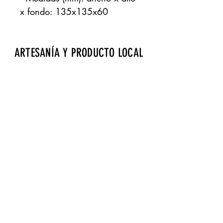
x fondo: 135x135x60
ARTESANÍA Y PRODUCTO LOCAL
Aeropuerto de Fuerteventura · Zona de
embarque · Bourlevard norte · Local 17
gdrtienda@gmail.com
· Tels.:
928 257 869
Página cofinanciada por Fondos Feader (Fondo
Europeo Agrícola de Desarrollo Rural).
Europa invierte en las zonas rurales. A
cciones a
favor medioambiente: Fomento productos Km 0.