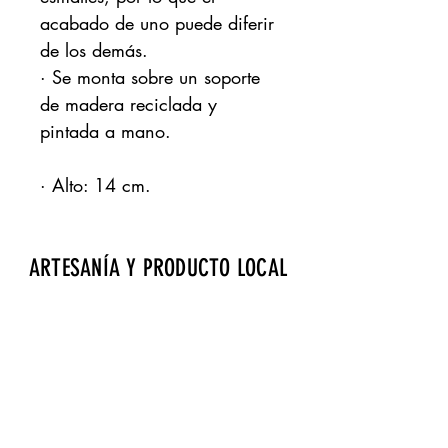
acabado de uno puede diferir
de los demás.
· Se monta sobre un soporte
de madera reciclada y
pintada a mano.
· Alto: 14 cm.
ARTESANÍA Y PRODUCTO LOCAL
Aeropuerto de Fuerteventura · Zona de
embarque · Bourlevard norte · Local 17
gdrtienda@gmail.com
· Tels.:
928 257 869
Página cofinanciada por Fondos Feader (Fondo
Europeo Agrícola de Desarrollo Rural).
Europa invierte en las zonas rurales. A
cciones a
favor medioambiente: Fomento productos Km 0.