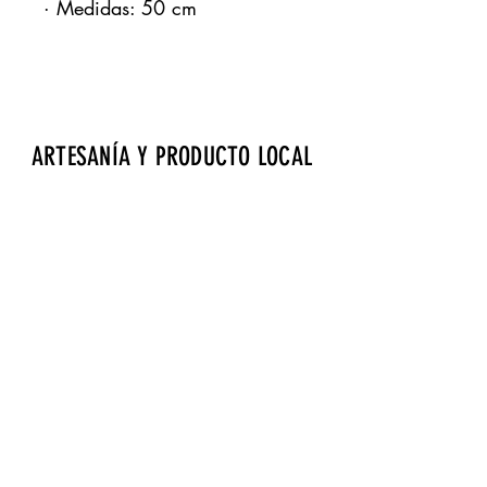
· Medidas: 50 cm
ARTESANÍA Y PRODUCTO LOCAL
Aeropuerto de Fuerteventura · Zona de
embarque · Bourlevard norte · Local 17
gdrtienda@gmail.com
· Tels.:
928 257 869
Página cofinanciada por Fondos Feader (Fondo
Europeo Agrícola de Desarrollo Rural).
Europa invierte en las zonas rurales. A
cciones a
favor medioambiente: Fomento productos Km 0.